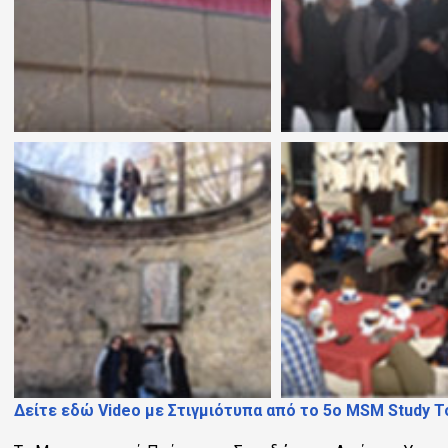
Δείτε εδώ Video με Στιγμιότυπα από το 5ο MSM Study T