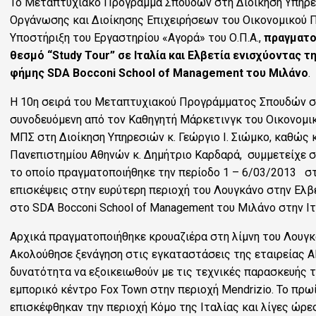
Το Μεταπτυχιακό Πρόγραμμα Σπουδών στη Διοίκηση Υπηρε
Οργάνωσης και Διοίκησης Επιχειρήσεων του Οικονομικού Π
Υποστήριξη του Εργαστηρίου «Αγορά» του Ο.Π.Α.,
πραγματο
θεσμό “
Study
Tour
” σε Ιταλία και Ελβετία ενισχύοντας τ
φήμης
SDA
Bocconi
School
of
Management
του Μιλάνο
.
Η 10η σειρά του Μεταπτυχιακού Προγράμματος Σπουδών στ
συνοδευόμενη από τον Καθηγητή Μάρκετινγκ του Οικονομικ
ΜΠΣ στη Διοίκηση Υπηρεσιών κ. Γεώργιο Ι. Σιώμκο, καθώς 
Πανεπιστημίου Αθηνών κ. Δημήτριο Καρδαρά, συμμετείχε σ
το οποίο πραγματοποιήθηκε την περίοδο 1 – 6/03/2013 σ
επισκέψεις στην ευρύτερη περιοχή του Λουγκάνο στην Ελ
στο SDA Bocconi School of Management του Μιλάνο στην Ιτ
Αρχικά πραγματοποιήθηκε κρουαζιέρα στη λίμνη του Λουγκ
Ακολούθησε ξενάγηση στις εγκαταστάσεις της εταιρείας Al
δυνατότητα να εξοικειωθούν με τις τεχνικές παρασκευής 
εμπορικό κέντρο Fox Town στην περιοχή Mendrizio. Το πρω
επισκέφθηκαν την περιοχή Κόμο της Ιταλίας και λίγες ώρ