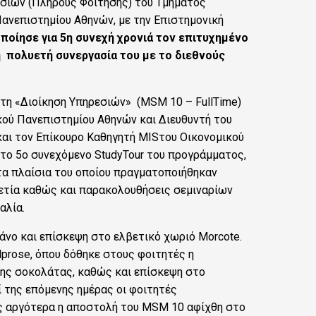
σιών (Πλήρους Φοίτησης) του Τμήματος
ανεπιστημίου Αθηνών, με την Επιστημονική
ποίησε για 5η
συνεχή χρονιά τον επιτυχημένο
η
πολυετή συνεργασία του με το διεθνούς
η «Διοίκηση Υπηρεσιών» (MSM 10 – FullTime)
ού Πανεπιστημίου Αθηνών και Διευθυντή του
και τον Eπίκουρο Καθηγητή MISτου Οικονομικού
το 5ο συνεχόμενο StudyTour του προγράμματος,
τα πλαίσια του οποίου πραγματοποιήθηκαν
βετία καθώς και παρακολουθήσεις σεμιναρίων
αλία.
άνο και επίσκεψη στο ελβετικό χωριό Morcote.
prose, όπου δόθηκε στους φοιτητές η
της σοκολάτας, καθώς και επίσκεψη στο
ί της επόμενης ημέρας οι φοιτητές
ες αργότερα η αποστολή του MSM 10 αφίχθη στο