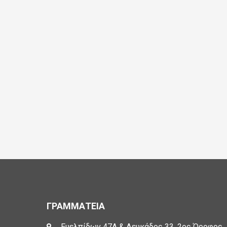
ΓΡΑΜΜΑΤΕΙΑ
Ευελπίδων 47Α & Λευκάδος 33, 2ος Όροφος,